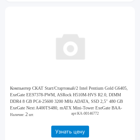
Компьютер СКАТ Start/Стартовый/2 Intel Pentium Gold G6405,
ExeGate EЕ97378-PWM, ASRock H510M-HVS R2.0, DIMM
DDR4 8 GB PC4-25600 3200 MHz ADATA, SSD 2,5" 480 GB
ExeGate Next A400TS480, mATX Mini-Tower ExeGate BAA-
арт:КА-00146772
2
107U, CROWN CM-PS450SMART
Наличие:
шт.
Узнать цену