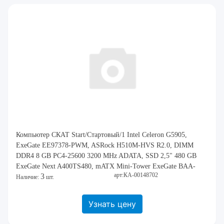
Компьютер СКАТ Start/Стартовый/1 Intel Celeron G5905,
ExeGate EЕ97378-PWM, ASRock H510M-HVS R2.0, DIMM
DDR4 8 GB PC4-25600 3200 MHz ADATA, SSD 2,5" 480 GB
ExeGate Next A400TS480, mATX Mini-Tower ExeGate BAA-
арт:КА-00148702
3
107U, CROWN CM-PS450SMART
Наличие:
шт.
Узнать цену