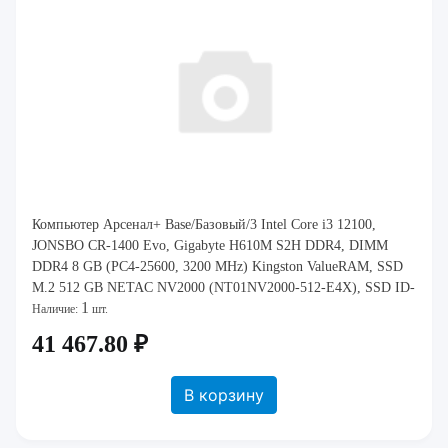
Компьютер Арсенал+ Base/Базовый/3 Intel Core i3 12100,
JONSBO CR-1400 Evo, Gigabyte H610M S2H DDR4, DIMM
DDR4 8 GB (PC4-25600, 3200 MHz) Kingston ValueRAM, SSD
M.2 512 GB NETAC NV2000 (NT01NV2000-512-E4X), SSD ID-
1
Cooling ZERO M15, mATX Mini-Tower AeroCool
Наличие:
шт.
41 467.80 ₽
В корзину